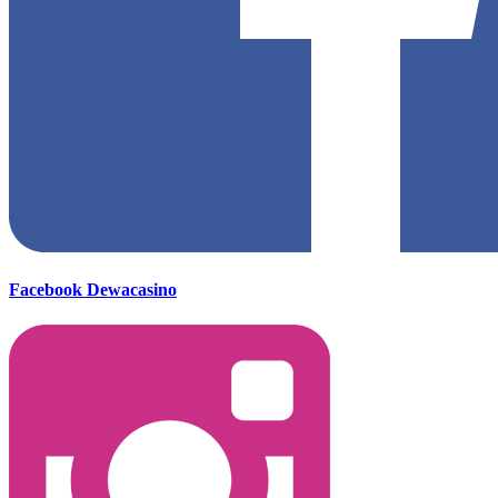
Facebook Dewacasino