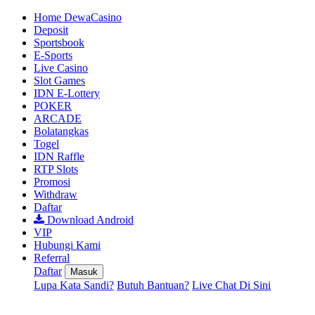
Home DewaCasino
Deposit
Sportsbook
E-Sports
Live Casino
Slot Games
IDN E-Lottery
POKER
ARCADE
Bolatangkas
Togel
IDN Raffle
RTP Slots
Promosi
Withdraw
Daftar
Download Android
VIP
Hubungi Kami
Referral
Daftar
Masuk
Lupa Kata Sandi?
Butuh Bantuan?
Live Chat Di Sini