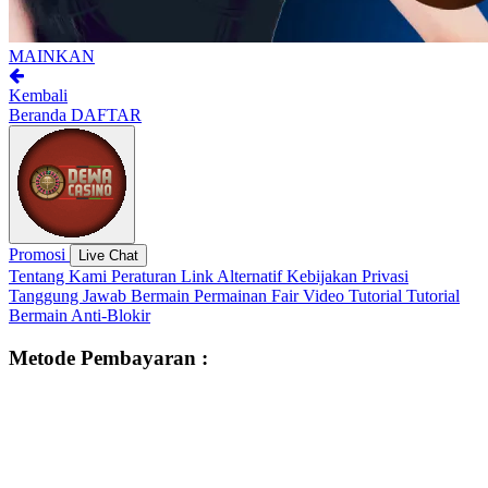
MAINKAN
Kembali
Beranda
DAFTAR
Promosi
Live Chat
Tentang Kami
Peraturan
Link Alternatif
Kebijakan Privasi
Tanggung Jawab Bermain
Permainan Fair
Video Tutorial
Tutorial
Bermain
Anti-Blokir
Metode Pembayaran :