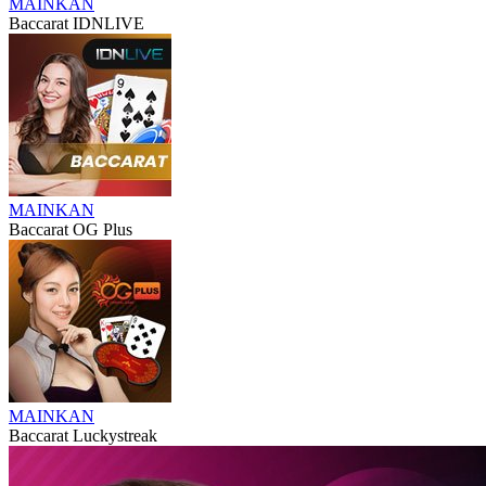
MAINKAN
Baccarat IDNLIVE
MAINKAN
Baccarat OG Plus
MAINKAN
Baccarat Luckystreak