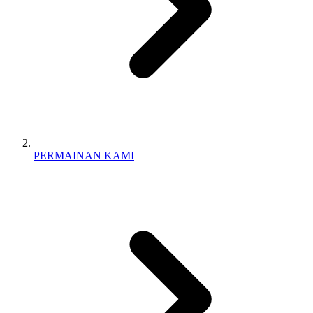
PERMAINAN KAMI