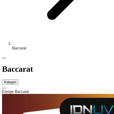
Baccarat
Baccarat
Kategori
Europe Baccarat