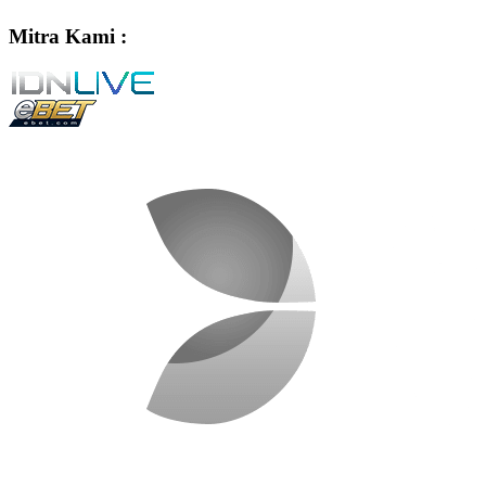
Mitra Kami :