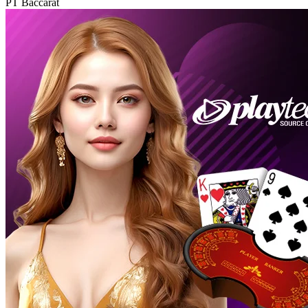
PT Baccarat