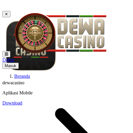
✕
Daftar
Masuk
Beranda
dewacasino
Aplikasi Mobile
Download