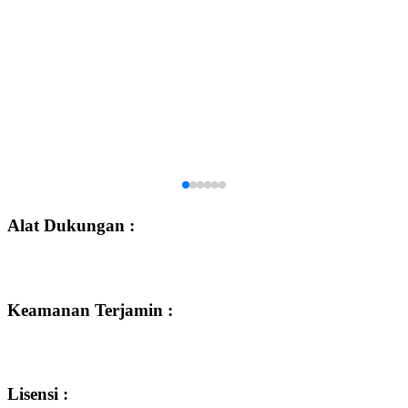
Alat Dukungan :
Keamanan Terjamin :
Lisensi :