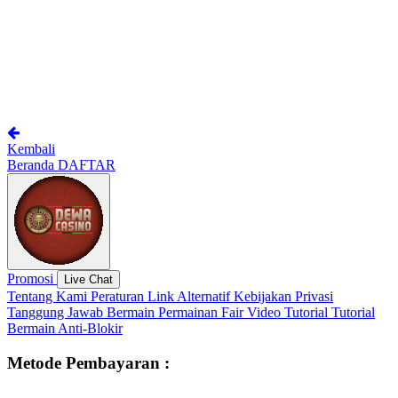
Kembali
Beranda
DAFTAR
Promosi
Live Chat
Tentang Kami
Peraturan
Link Alternatif
Kebijakan Privasi
Tanggung Jawab Bermain
Permainan Fair
Video Tutorial
Tutorial
Bermain
Anti-Blokir
Metode Pembayaran :