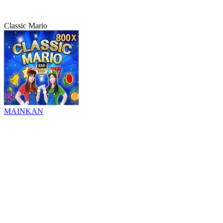
Classic Mario
MAINKAN