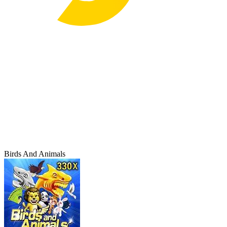
Birds And Animals