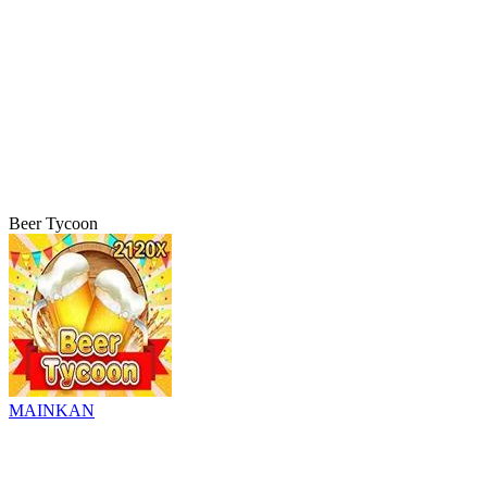
Beer Tycoon
MAINKAN