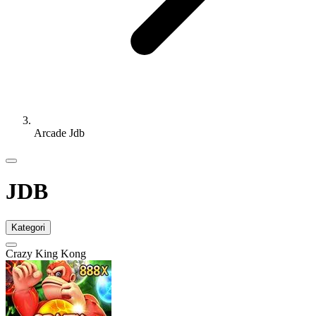
Arcade Jdb
JDB
Kategori
Crazy King Kong