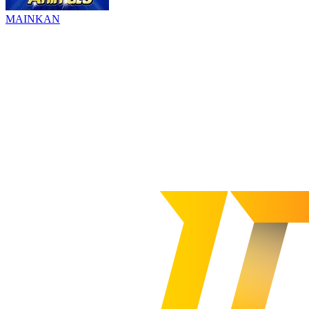
MAINKAN